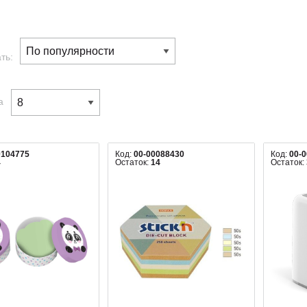
ть:
а
0104775
Код:
00-00088430
Код:
00-
4
Остаток:
14
Остаток: