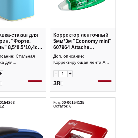
вка-стакан для
Корректор ленточный
рин. "Форте.
5мм*3м "Economy mini"
ь" 8,5*8,5*10,4см,
607964 Attache
т., пласт, голубез
Economy
исание: Стильная
Доп. описание:
553 EK
а для...
Корректирующая лента A...
+
-
+
38
00154263
Код:
00-00154135
12
Остаток:
6