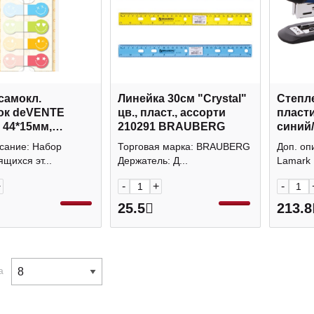
самокл.
Линейка 30см "Сrystal"
Степле
ок deVENTE
цв., пласт., ассорти
пласти
 44*15мм,
210291 BRAUBERG
синий
 (4блока по 20л)
"Ульр
исание: Набор
Торговая марка: BRAUBERG
Доп. оп
9
Lamar
щихся эт...
Держатель: Д...
Lamark U
+
-
+
-
25.5
213.8
а