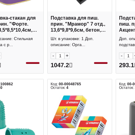
вка-стакан для
Подставка для пиш.
Подста
рин. "Форте.
прин. "Мрамор" 7 отд.,
пиш. п
,5*8,5*10,4см,
13,6*9,8*9,6см, бетон,
Акцент
., пласт, фиол/
черно-золотой 5532270
квадра
исание: Стильная
Шт. в упаковке: 1 Доп.
Доп. оп
023 EK
зелен 
 с р...
описание: Орга...
подставк
+
-
+
-
1047.2
293.1
0100862
Код:
00-00048765
Код:
00-
20
Остаток:
4
Остаток: