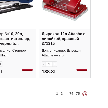
р №10, 20л,
Дырокол 12л Attache с
к, антистеплер,
линейкой, красный
/черный
371315
их" ST0629-BL
исание: Степлер
Доп. описание: Дырокол
k
lrich ...
Attache — это ...
+
-
+
138.8
1
2
...
74
75
76