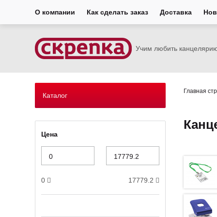
О компании
Как сделать заказ
Доставка
Нов
Учим любить канцеляри
Главная ст
Каталог
Канц
Цена
0
17779.2