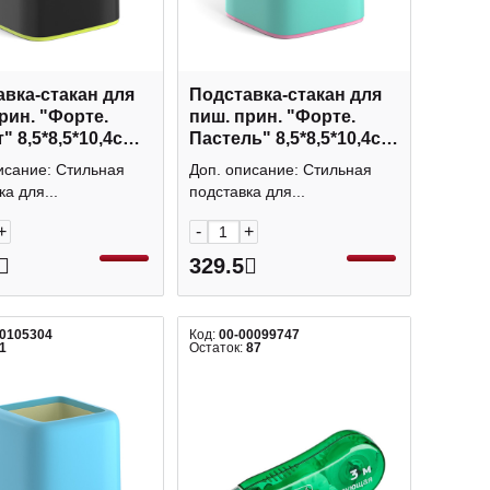
вка-стакан для
Подставка-стакан для
рин. "Форте.
пиш. прин. "Форте.
" 8,5*8,5*10,4см,
Пастель" 8,5*8,5*10,4см,
т., пласт, черн/
квадрат., пласт, мятн/
исание: Стильная
Доп. описание: Стильная
5840 EK
роз 53688 EK
а для...
подставка для...
+
-
+
329.5
00105304
Код:
00-00099747
1
Остаток:
87