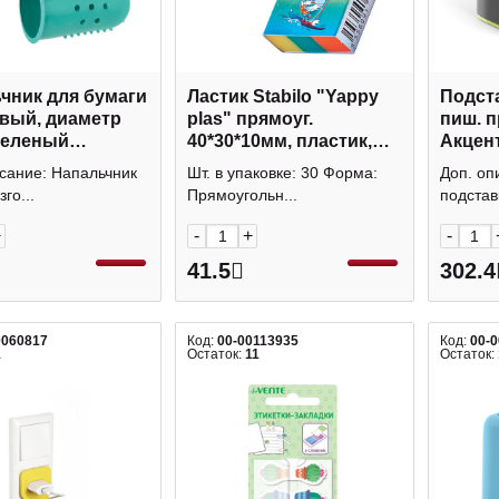
чник для бумаги
Ластик Stabilo "Yappy
Подста
вый, диаметр
plas" прямоуг.
пиш. п
зеленый
40*30*10мм, пластик,
Акцент
ay" 227964 Staff
комбинир. 1195/30
квадра
сание: Напальчник
Шт. в упаковке: 30 Форма:
Доп. оп
желт 5
го...
Прямоугольн...
подставк
+
-
+
-
41.5
302.4
0060817
Код:
00-00113935
Код:
00-
1
Остаток:
11
Остаток: