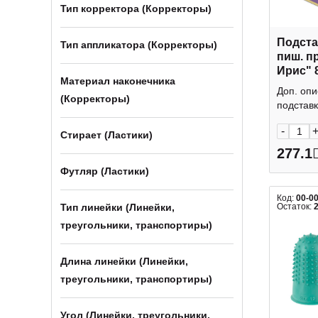
Тип корректора (Корректоры)
Подста
Тип аппликатора (Корректоры)
пиш. п
Ирис" 8
Материал наконечника
квадрат
Доп. оп
(Корректоры)
жел 58
подставка
-
Стирает (Ластики)
277.1
Футляр (Ластики)
Код:
00-0
Тип линейки (Линейки,
Остаток:
треугольники, транспортиры)
Длина линейки (Линейки,
треугольники, транспортиры)
Угол (Линейки, треугольники,