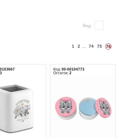
Вид:
1
2
...
74
75
76
00103667
Код:
00-00104773
3
Остаток:
2