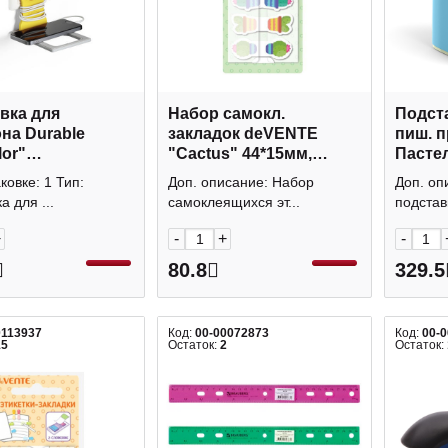
вка для
Набор самокл.
Подста
на Durable
закладок deVENTE
пиш. п
lor"
"Cactus" 44*15мм,
Пастел
4*4,5см, пластик,
пластик (4блока по 20л)
квадра
аковке: 1 Тип:
Доп. описание: Набор
Доп. оп
 7735-04
2011216
жел 51
а для ...
самоклеящихся эт...
подставк
+
-
+
-
80.8
329.5
0113937
Код:
00-00072873
Код:
00-
15
Остаток:
2
Остаток: