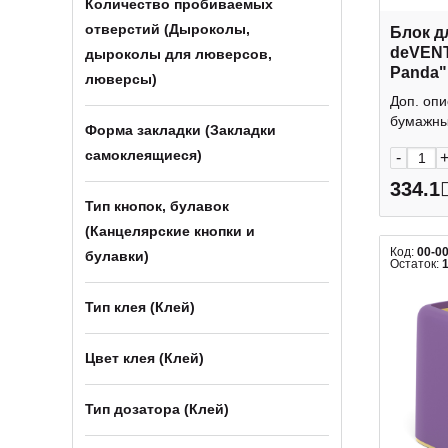
Количество пробиваемых
отверстий (Дыроколы,
Блок д
deVENT
дыроколы для люверсов,
Panda"
люверсы)
75г/м2,
Доп. опи
подаро
бумажный
Форма закладки (Закладки
201300
самоклеящиеся)
-
334.1
Тип кнопок, булавок
(Канцелярские кнопки и
Код:
00-0
булавки)
Остаток:
Тип клея (Клей)
Цвет клея (Клей)
Тип дозатора (Клей)