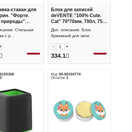
вка-стакан для
Блок для записей
рин. "Форте.
deVENTE "100% Cute.
 природы"
Cat" 70*70мм, 700л, 75г/
*10,4см, квадрат.,
м2, фигурн., подарочн.
исание: Стильная
Доп. описание: Блок
к 55437 EK
коробка 2013000
а с р...
бумажный для запи...
+
-
+
334.1
00105306
Код:
00-00104774
3
Остаток:
2