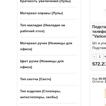
Кратность увеличения (Лупы)
Материал оправы (Лупы)
Тип накладки (Накладки на
Подста
рабочий стол)
телефо
"Varico
13,4*8,
Материал ручек (Ножницы для
Шт. в уп
желтый
Подставк
офиса)
-
Цвет ручек (Ножницы для
572.2
офиса)
Тип скотча (Скотч)
Код:
00-0
Остаток:
Тип изделия (Степлеры,
антистеплеры, скобы)