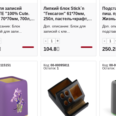
ля записей
Липкий блок Stick`n
Подста
E "100% Cute.
"Гексагон" 61*70мм,
пиш. п
 70*70мм, 700л,
250л, пастель+крафт,
Жизнь
 фигурн.,
ассорти 21828
8,5*8,5
сание: Блок
Доп. описание: Блок для
Доп. оп
чн. короб
пласти
 для запи...
записей с кле...
подставк
2
+
-
+
-
104.8
250.2
0115151
Код:
00-00095811
Код:
00-
1
Остаток:
1
Остаток: