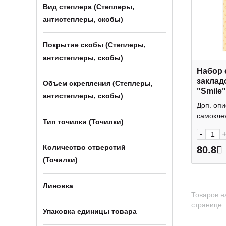
Вид степлера (Степлеры,
антистеплеры, скобы)
Покрытие скобы (Степлеры,
антистеплеры, скобы)
Набор 
заклад
Объем скрепления (Степлеры,
"Smile"
антистеплеры, скобы)
пластик
Доп. оп
201121
самоклея
Тип точилки (Точилки)
-
Количество отверстий
80.8
(Точилки)
Линовка
Товаров н
странице:
Упаковка единицы товара