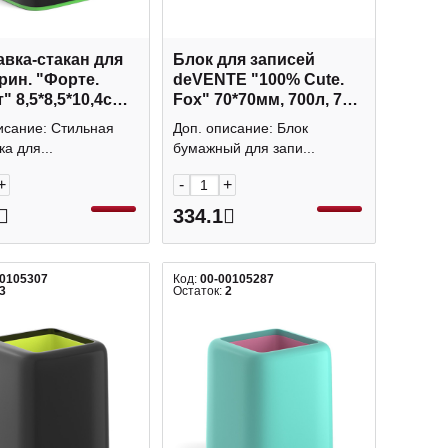
вка-стакан для
Блок для записей
рин. "Форте.
deVENTE "100% Cute.
" 8,5*8,5*10,4см,
Fox" 70*70мм, 700л, 75г/
т., пласт, черн/
м2, фигурн., подарочн.
исание: Стильная
Доп. описание: Блок
55839 EK
коробка 2013001
а для...
бумажный для запи...
+
-
+
334.1
00105307
Код:
00-00105287
3
Остаток:
2