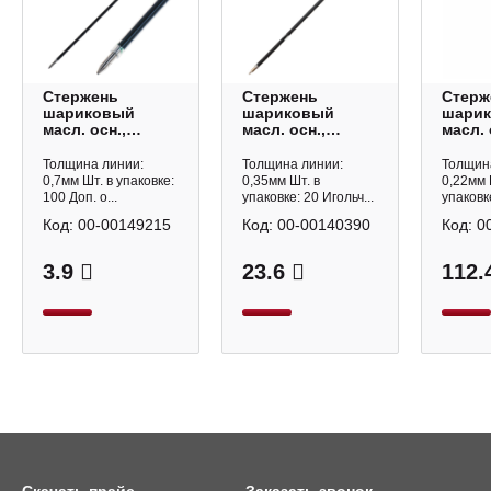
Стержень
Стержень
Стерж
шариковый
шариковый
шари
масл. осн.,
масл. осн.,
масл. 
зеленый, 140мм,
синий, ушки,
синий
0,7мм 4064514
107мм, игольч.,
0,7мм
Толщина линии:
Толщина линии:
Толщин
Calligrata
0,7мм 170291
(1уп*2
0,7мм Шт. в упаковке:
0,35мм Шт. в
0,22мм 
Brauberg
100 Доп. о...
упаковке: 20 Игольч...
упаковке
Код:
00-00149215
Код:
00-00140390
Код:
0
3.9
23.6
112.