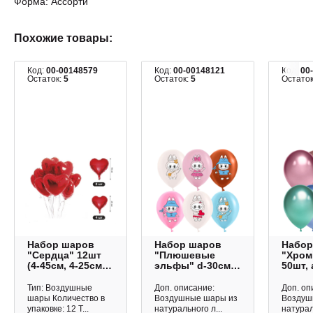
Форма: Ассорти
Похожие товары:
Код:
00-00148579
Код:
00-00148121
Код:
00
Остаток:
5
Остаток:
5
Остато
Набор шаров
Набор шаров
Набор
"Сердца" 12шт
"Плюшевые
"Хром
(4-45см, 4-25см,
эльфы" d-30см,
50шт,
+5м веревка)
25шт, пастель,
61111
красный
ассорти 612988
Балло
Тип: Воздушные
Доп. описание:
Доп. оп
0994.897 Арт
Дон Баллон
шары Количество в
Воздушные шары из
Воздуш
Дизайн
упаковке: 12 Т...
натурального л...
натурал