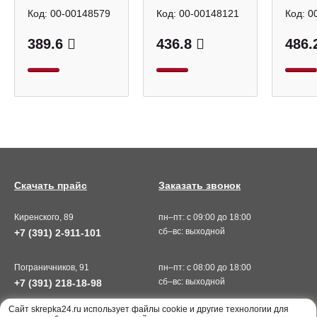
Код:
00-00148579
Код:
00-00148121
Код:
0
389.6
436.8
486.
Скачать прайс
Заказать звонок
Киренского, 89
пн–пт: с 09:00 до 18:00
сб–вс: выходной
+7 (391) 2-911-101
Пограничников, 91
пн–пт: с 08:00 до 18:00
сб–вс: выходной
+7 (391) 218-18-98
Cайт skrepka24.ru использует файлы cookie и другие технологии для