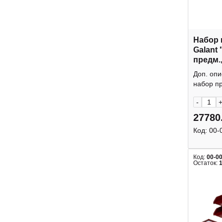
Набор
Galant
предм.
палиса
Доп. оп
238160
набор пр
-
27780
Код:
00-
Код:
00-0
Остаток: