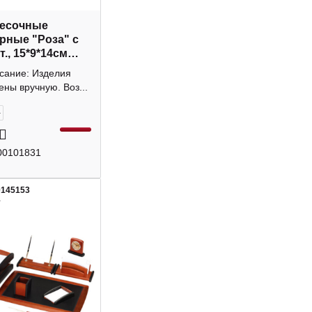
песочные
рные "Роза" с
., 15*9*14см
0
исание: Изделия
ены вручную. Воз...
+
00101831
0145153
1