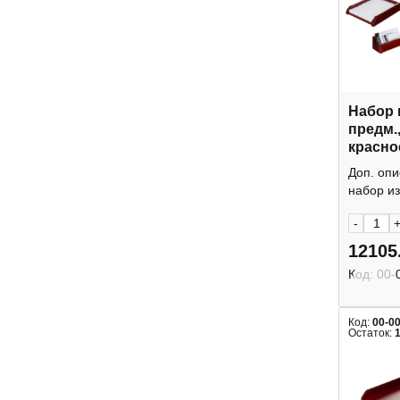
Набор 
предм.
красно
25A
Доп. оп
набор из
-
12105
Код:
00-
Код:
00-0
Остаток: