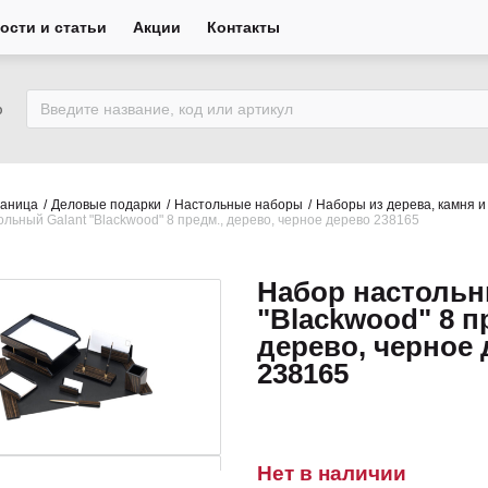
ости и статьи
Акции
Контакты
ю
раница
Деловые подарки
Настольные наборы
Наборы из дерева, камня и
льный Galant "Blackwood" 8 предм., дерево, черное дерево 238165
Набор настольн
"Blackwood" 8 п
дерево, черное
238165
Нет в наличии