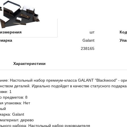
измерения
шт
Ко
 марка
Galant
Упа
238165
Характеристики
ание: Настольный набор премиум-класса GALANT "Blackwood" - о
нством деталей. Идеально подойдет в качестве статусного подарка 
овке: 1
о предметов: 8
я упаковка: Нет
ный
марка: Galant
материал: дерево
льного набора: Настольный набор руководителя