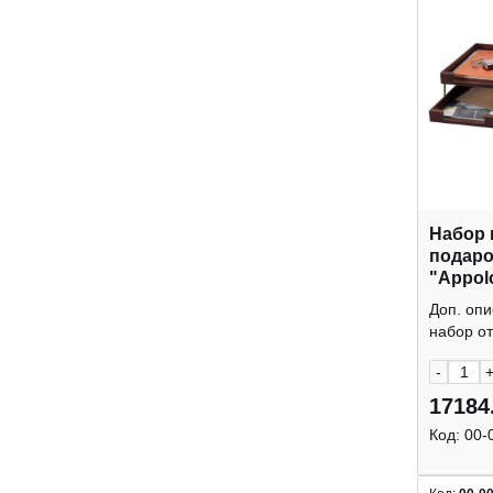
Набор
подаро
"Appol
дерево
Доп. оп
набор от
-
17184
Код:
00-