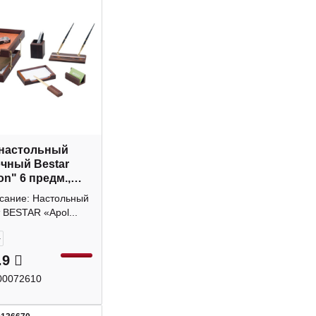
 настольный
чный Bestar
on" 6 предм.,
,орех 236352
исание: Настольный
 BESTAR «Apol...
+
.9
00072610