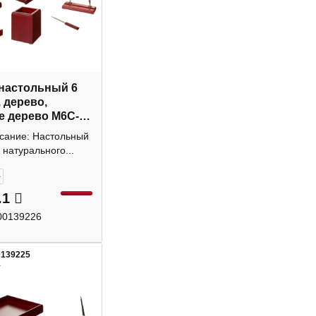
настольный 6
, дерево,
е дерево M6C-
исание: Настольный
 натурального...
+
.1
00139226
0139225
1