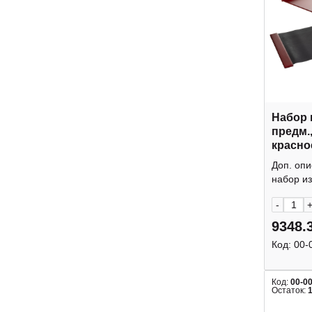
Набор 
предм.
красно
Доп. оп
набор из
-
9348.
Код:
00-
Код:
00-0
Остаток: