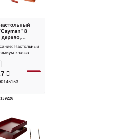
 настольный
 "Cayman" 8
, дерево,
ндр/черный
исание: Настольный
емиум-класса ...
+
.7
00145153
0139226
1