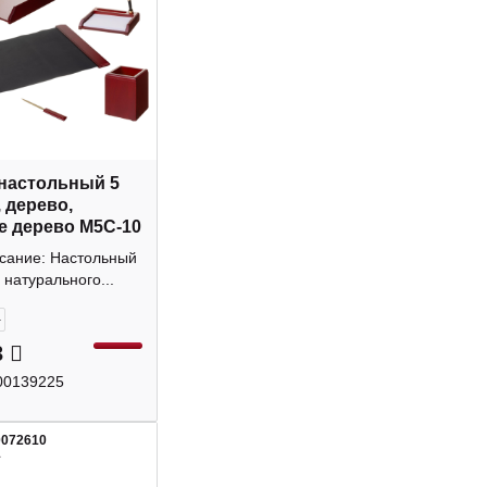
настольный 5
, дерево,
е дерево M5C-10
исание: Настольный
 натурального...
+
3
00139225
0072610
1