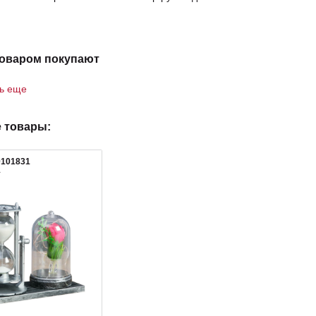
товаром покупают
ть еще
 товары:
0101831
1