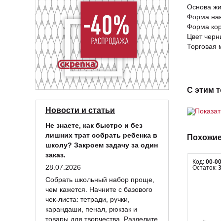
Основа жи
Форма нак
Форма кор
Цвет черн
Торговая м
С этим 
Новости и статьи
Показа
Не знаете, как быстро и без
лишних трат собрать ребенка в
Похожие
школу? Закроем задачу за один
заказ.
Код:
00-0
28.07.2026
Остаток:
Собрать школьный набор проще,
чем кажется. Начните с базового
чек-листа: тетради, ручки,
карандаши, пенал, рюкзак и
товары для творчества. Разделите