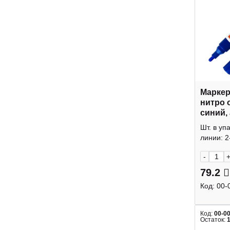
Маркер
нитро о
синий, 
лаковы
Шт. в уп
Workma
линии: 2
-
79.2
Код:
00-
Код:
00-0
Остаток: