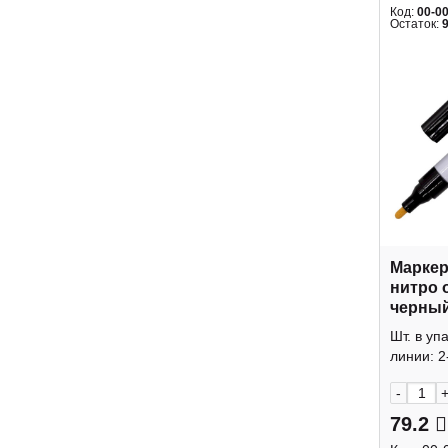
Код:
00-0
Остаток:
Маркер
нитро о
черный
лаковы
Шт. в уп
Workma
линии: 2
-
79.2