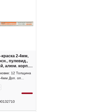
-краска 2-4мм,
сн., пулевид.,
й, алюм. корп.,
й Р-10 14-7706
аковке: 12 Толщина
te
-4мм Доп. оп...
+
00132710