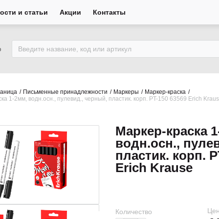
ости и статьи
Акции
Контакты
ю
раница
Письменные принадлежности
Маркеры
Маркер-краска
ка 1-2мм, водн.осн., пулевид., черный, пластик. корп. PT-150 63569 Erich Krau
Маркер-краска 1
водн.осн., пуле
пластик. корп. P
Erich Krause
Цен
Количество