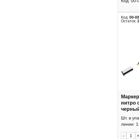
Код:
00-
Код:
00-0
Остаток:
Маркер
нитро о
черный
PM_510
Шт. в уп
линии: 1
-