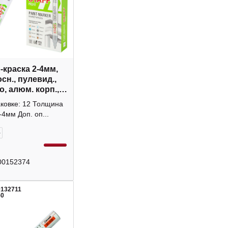
-краска 2-4мм,
сн., пулевид.,
, алюм. корп.,
"Profit" 152580
аковке: 12 Толщина
-4мм Доп. оп...
+
00152374
0132711
50