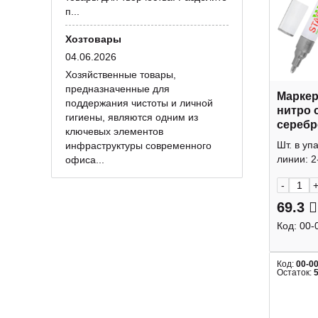
п...
Хозтовары
04.06.2026
Хозяйственные товары,
предназначенные для
Маркер
поддержания чистоты и личной
нитро о
гигиены, являются одним из
серебро
ключевых элементов
лаков. 
Шт. в уп
инфраструктуры современного
Staff
линии: 2
офиса...
-
69.3
Код:
00-
Код:
00-0
Остаток: