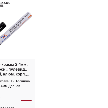
0145309
958
-краска 2-4мм,
сн., пулевид.,
, алюм. корп.,
й Р-10 14-5703
аковке: 12 Толщина
te
-4мм Доп. оп...
+