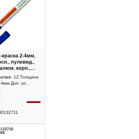
-краска 2-4мм,
сн., пулевид.,
алюм. корп.,
й Р-10 14-7705
аковке: 12 Толщина
te
-4мм Доп. оп...
+
00132711
0132710
109