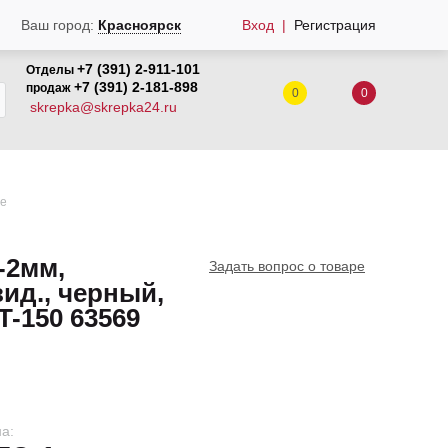
Вход
Регистрация
Ваш город:
Красноярск
+7 (391) 2-911-101
Отделы
+7 (391) 2-181-898
продаж
0
0
skrepka@skrepka24.ru
se
-2мм,
Задать вопрос о товаре
вид., черный,
T-150 63569
а: