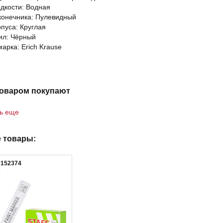
дкости: Водная
онечника: Пулевидный
пуса: Круглая
ил: Чёрный
арка: Erich Krause
товаром покупают
ть еще
 товары:
0152374
3