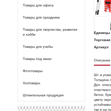
Товары для офиса
Товары для праздника
Товары для творчества, развития
Единицы 
и хобби
Торговая
Товары для учебы
Артикул
Товары под заказ
Описание
Фототовары
Шт. в упак
Толщина л
Хозтовары
Доп. опис
пластмасс
бетон, бу
Штемпельная продукция
цвету чер
устойчиво
так и на г