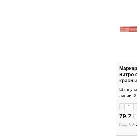
Маркер
нитро о
красны
лаковы
Шт. в уп
Workma
линии: 2
-
79.2
Код:
00-