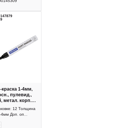
00145309
0147879
19
-краска 1-4мм,
сн., пулевид.,
, метал. корп.
73 OfficeSpace
аковке: 12 Толщина
-4мм Доп. оп...
+