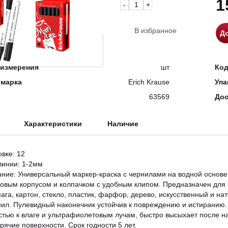
1
-
+
В избранное
До
измерения
шт
Ко
 марка
Erich Krause
Упа
63569
Дос
Характеристики
Наличие
овке: 12
инии: 1-2мм
ание: Универсальный маркер-краска с чернилами на водной основ
овым корпусом и колпачком с удобным клипом. Предназначен для м
мага, картон, стекло, пластик, фарфор, дерево, искусственный и на
нил. Пулевидный наконечник устойчив к повреждению и истиранию.
стью к влаге и ультрафиолетовым лучам, быстро высыхает после н
орячие поверхности. Срок годности 5 лет.