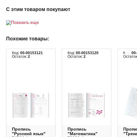
С этим товаром покупают
Показать еще
Похожие товары:
Код:
00-00153121
Код:
00-00153120
Код:
00
Остаток:
2
Остаток:
2
Остато
Пропись
Пропись
Пропи
"Русский язык"
"Математика"
"Трен