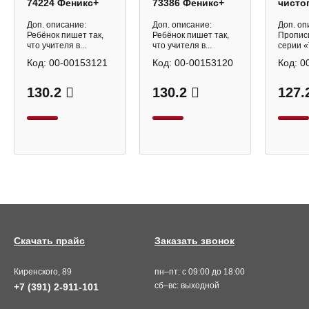
74224 Феникс+
73386 Феникс+
чисто
Испра
почер
Доп. описание:
Доп. описание:
Доп. оп
Феник
Ребёнок пишет так,
Ребёнок пишет так,
Пропис
что учителя в...
что учителя в...
серии «
Код:
00-00153121
Код:
00-00153120
Код:
0
130.2
130.2
127.
Скачать прайс
Заказать звонок
Киренского, 89
пн–пт: с 09:00 до 18:00
сб–вс: выходной
+7 (391) 2-911-101