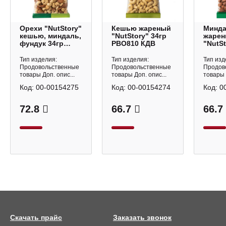
Орехи "NutStory"
Кешью жареный
Минд
кешью, миндаль,
"NutStory" 34гр
жаре
фундук 34гр
РВО810 КДВ
"NutSt
РВО812 КДВ
РВО80
Тип изделия:
Тип изделия:
Тип изд
Продовольственные
Продовольственные
Продов
товары Доп. опис...
товары Доп. опис...
товары 
Код:
00-00154275
Код:
00-00154274
Код:
0
72.8
66.7
66.7
Скачать прайс
Заказать звонок