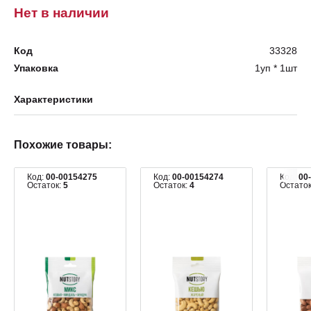
Нет в наличии
Код
33328
Упаковка
1уп * 1шт
Характеристики
Похожие товары:
Код:
00-00154275
Код:
00-00154274
Код:
00
Остаток:
5
Остаток:
4
Остато