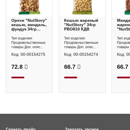
Орехи "NutStory"
Кешью жареный
Минд
кешью, миндаль,
"NutStory" 34гр
жаре
фундук 34гр
РВО810 КДВ
"NutSt
РВО812 КДВ
РВО80
Тип изделия:
Тип изделия:
Тип изд
Продовольственные
Продовольственные
Продов
товары Доп. опис...
товары Доп. опис...
товары 
Код:
00-00154275
Код:
00-00154274
Код:
0
72.8
66.7
66.7
Скачать прайс
Заказать звонок