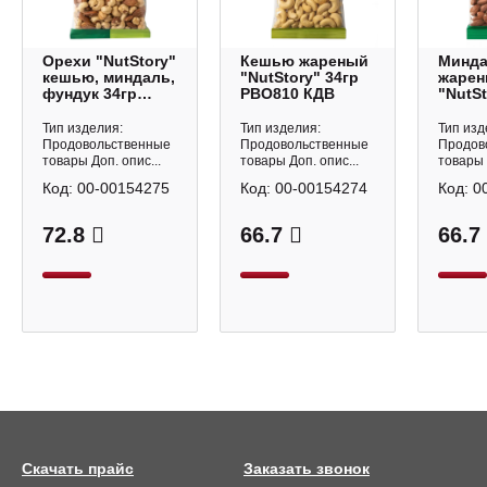
Орехи "NutStory"
Кешью жареный
Минд
кешью, миндаль,
"NutStory" 34гр
жаре
фундук 34гр
РВО810 КДВ
"NutSt
РВО812 КДВ
РВО80
Тип изделия:
Тип изделия:
Тип изд
Продовольственные
Продовольственные
Продов
товары Доп. опис...
товары Доп. опис...
товары 
Код:
00-00154275
Код:
00-00154274
Код:
0
72.8
66.7
66.7
Скачать прайс
Заказать звонок