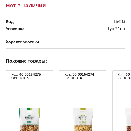
Нет в наличии
Код
15483
Упаковка
1уп * 1шт
Характеристики
Похожие товары:
Код:
00-00154275
Код:
00-00154274
Код:
00
Остаток:
5
Остаток:
4
Остато