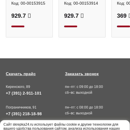
Код:
00-00153915
Код:
00-00153914
Код:
0
929.7
929.7
369
Скачать прайс
Заказать звонок
Киренского, 89
пн–пт: с 09:00 до 18:00
сб–вс: выходной
+7 (391) 2-911-101
Пограничников, 91
пн–пт: с 08:00 до 18:00
сб–вс: выходной
+7 (391) 218-18-98
Cайт skrepka24.ru использует файлы cookie и другие технологии для
вашего удобства пользования сайтом, анализа использования наших