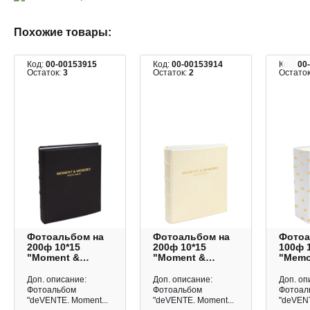
Похожие товары:
Код:
00-00153915
Код:
00-00153914
Код:
00
Остаток:
3
Остаток:
2
Остато
Фотоальбом на
Фотоальбом на
Фотоа
200ф 10*15
200ф 10*15
100ф 
"Moment &
"Moment &
"Memo
Memory. Черный"
Memory.
Белы
кармашки
Молочный"
карма
Доп. описание:
Доп. описание:
Доп. оп
9028512 deVENTE
кармашки
90285
Фотоальбом
Фотоальбом
Фотоал
9028511 deVENTE
"deVENTE. Moment...
"deVENTE. Moment...
"deVENT