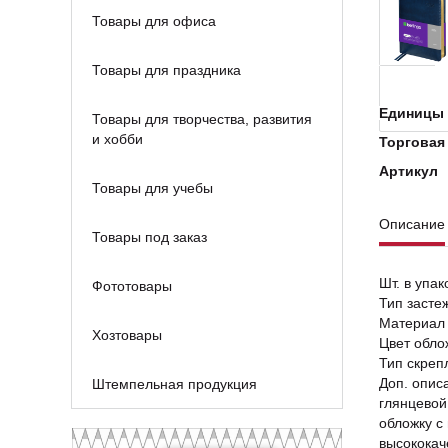
Товары для офиса
Товары для праздника
Единицы 
Товары для творчества, развития
и хобби
Торговая
Артикул
Товары для учебы
Описание
Товары под заказ
Шт. в упак
Фототовары
Тип засте
Материал 
Хозтовары
Цвет обло
Тип скреп
Доп. опис
Штемпельная продукция
глянцевой
обложку с
высококач