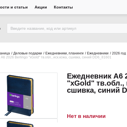
ости и статьи
Акции
Контакты
ю
раница
Деловые подарки
Ежедневники, планинги
Ежедневники
2026 год
А6 2026 Berlingo "xGold" тв.обл., иск.кожа, сшивка, синий DD6_81601
Ежедневник А6 2
"xGold" тв.обл.,
сшивка, синий 
Нет в наличии