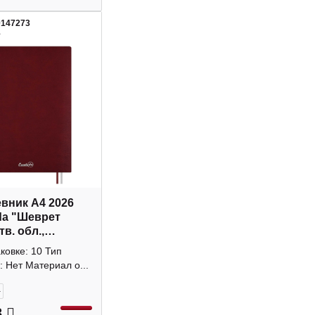
0147273
1
вник А4 2026
da "Шеврет
тв. обл.,
а, сшивка,
аковке: 10 Тип
ый 70207
: Нет Материал о...
+
3