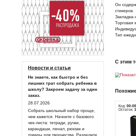
Он содерж
стикеров.
Закладка-
Торговая м
Индивидуа
Тип ежедн
С этим 
Новости и статьи
Показа
Не знаете, как быстро и без
лишних трат собрать ребенка в
школу? Закроем задачу за один
Похожие
заказ.
28.07.2026
Код:
00-0
Остаток:
Собрать школьный набор проще,
чем кажется. Начните с базового
чек-листа: тетради, ручки,
карандаши, пенал, рюкзак и
товары для творчества. Разделите