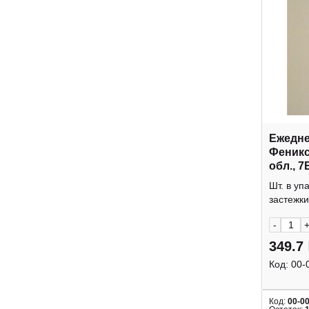
Ежедне
Феникс
обл., 7
рисуно
Шт. в уп
застежки
-
349.7
Код:
00-
Код:
00-0