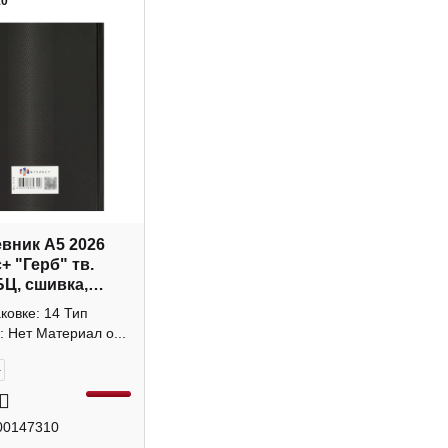
10
вник А5 2026
+ "Герб" тв.
БЦ, сшивка,
к 71533
аковке: 14 Тип
: Нет Материал о...
+
00147310