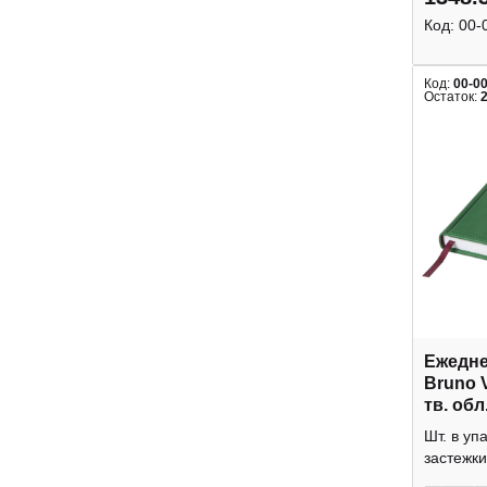
Код:
00-
Код:
00-0
Остаток:
Ежедне
Bruno V
тв. обл
зелены
Шт. в уп
застежки