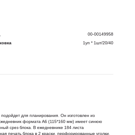
д
00-00149958
ковка
1уп * 1шт/20/40
о подойдет для планирования. Он изготовлен из
Ежедневник формата A6 (115*160 мм) имеет синюю
ный срез блока. В ежедневнике 184 листа
ая печать блока в 2 краски, перфорированные уголки.