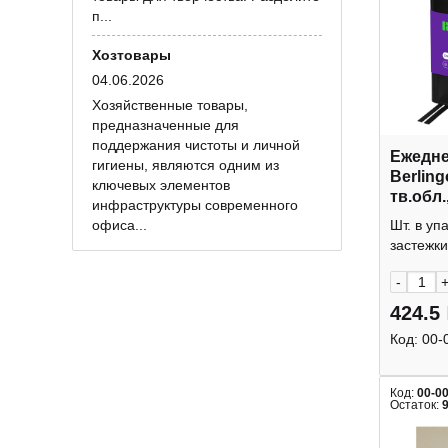
п...
Хозтовары
04.06.2026
Хозяйственные товары,
предназначенные для
поддержания чистоты и личной
Ежедне
гигиены, являются одним из
Berling
ключевых элементов
тв.обл.
инфраструктуры современного
сшивка
офиса...
Шт. в уп
DD6_81
застежки
-
424.5
Код:
00-
Код:
00-0
Остаток: