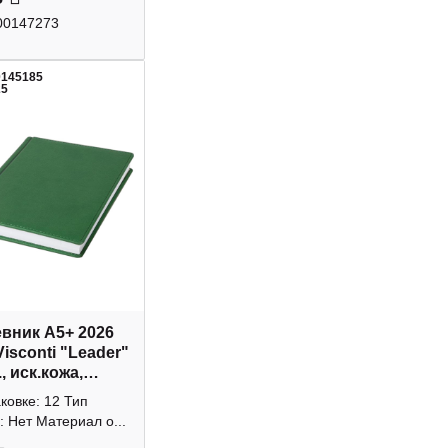
00147273
0145185
25
вник А5+ 2026
isconti "Leader"
., иск.кожа,
й 3-126/02
аковке: 12 Тип
: Нет Материал о...