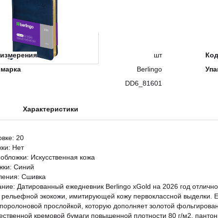
измерения
шт
Ко
 марка
Berlingo
Упа
DD6_81601
Характеристики
овке: 20
жки: Нет
обложки: Искусственная кожа
жки: Синий
ления: Сшивка
ание: Датированный ежедневник Berlingo xGold на 2026 год отличн
 рельефной экокожи, имитирующей кожу первоклассной выделки. 
 поролоновой прослойкой, которую дополняет золотой фольгирован
ественной кремовой бумаги повышенной плотности 80 г/м2, пантонн