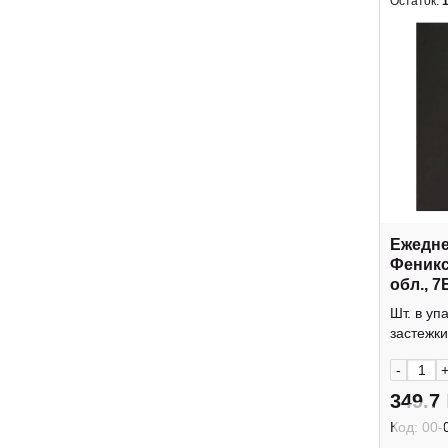
Остаток:
Ежедне
Феникс
обл., 7
рисуно
Шт. в уп
застежки
-
349.7
Код:
00-