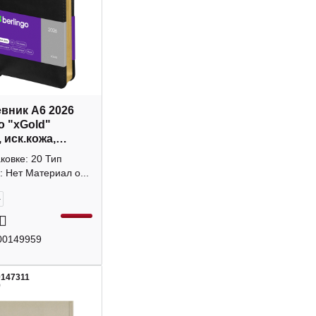
вник А6 2026
o "xGold"
, иск.кожа,
, черный
аковке: 20 Тип
605
: Нет Материал о...
+
00149959
0147311
9