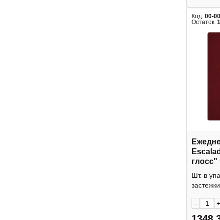
Код:
00-0
Остаток:
Ежедне
Escala
глосс" 
иск.кож
Шт. в уп
бордов
застежки
-
1348.