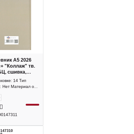
вник А5 2026
+ "Коллаж" тв.
БЦ, сшивка,
к 71534
аковке: 14 Тип
: Нет Материал о...
+
00147311
0147310