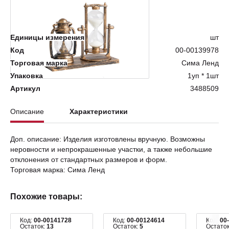
Нет в наличии
Единицы измерения
шт
Код
00-00139978
Торговая марка
Сима Ленд
Упаковка
1уп * 1шт
Артикул
3488509
Описание
Характеристики
Доп. описание: Изделия изготовлены вручную. Возможны
неровности и непрокрашенные участки, а также небольшие
отклонения от стандартных размеров и форм.
Торговая марка: Сима Ленд
Похожие товары:
Код:
00-00141728
Код:
00-00124614
Код:
00
Остаток:
13
Остаток:
5
Остато