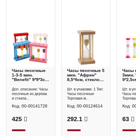
Часы песочные
Часы песочные 5
Часы 
1-3-5 мин.
мин. "Африн"
3мин.
"Benefit" 9*9*3см,
8,5*4см, стекло/
9*2,5с
стекло/дерево,
дерево,
пласт
ассорти 9023204
бежевый
91370
Доп. описание: Часы
Шт. в упаковке: 1 Тип:
Шт. в уп
deVENTE
1446283
песочные из дерева
Часы песочные
Часы п
и стекла...
Торговая м...
Торговая
Код:
00-00141728
Код:
00-00124614
Код:
0
425
292.1
63