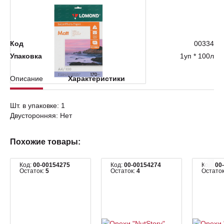
Нет в наличии
Код
00334
Упаковка
1уп * 100л
Описание
Характеристики
Шт. в упаковке: 1
Двусторонняя: Нет
Похожие товары:
Код:
00-00154275
Код:
00-00154274
Код:
00
Остаток:
5
Остаток:
4
Остато