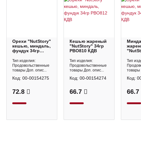
Орехи "NutStory"
Кешью жареный
Минд
кешью, миндаль,
"NutStory" 34гр
жаре
фундук 34гр
РВО810 КДВ
"NutSt
РВО812 КДВ
РВО80
Тип изделия:
Тип изделия:
Тип изд
Продовольственные
Продовольственные
Продов
товары Доп. опис...
товары Доп. опис...
товары 
Код:
00-00154275
Код:
00-00154274
Код:
0
72.8
66.7
66.7