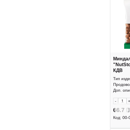
Минда
"NutSt
КДВ
Тип изде
Продово
Доп. опис
-
66.7
Код:
00-