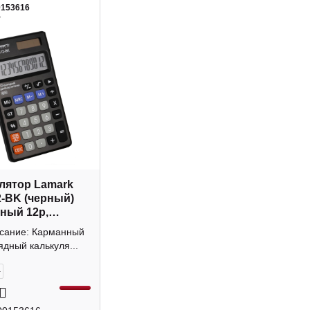
0153616
4
лятор Lamark
-BK (черный)
ный 12р,
а
исание: Карманный
ядный калькуля...
+