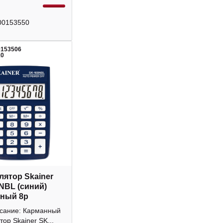
00153550
0153506
10
лятор Skainer
NBL (синий)
ный 8р
исание: Карманный
тор Skainer SK...