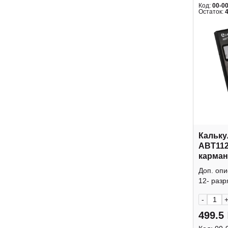
Код:
00-0
Остаток:
Кальку
ABT112
карман
крышк
Доп. оп
12- разр
-
499.5