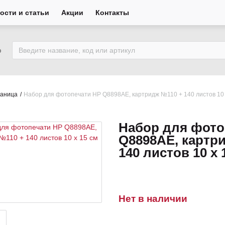
ости и статьи
Акции
Контакты
ю
раница
Набор для фотопечати HP Q8898AE, картридж №110 + 140 листов 10 
Набор для фото
Q8898AE, картр
140 листов 10 x 
Нет в наличии