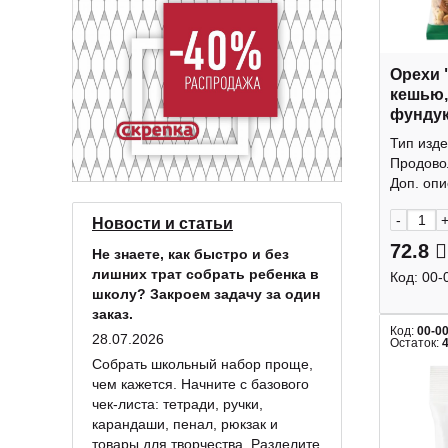
Орехи 
кешью,
фундук
КДВ
Тип изде
Продово
Доп. опис
-
Новости и статьи
72.8
Не знаете, как быстро и без
лишних трат собрать ребенка в
Код:
00-
школу? Закроем задачу за один
заказ.
Код:
00-0
28.07.2026
Остаток:
Собрать школьный набор проще,
чем кажется. Начните с базового
чек-листа: тетради, ручки,
карандаши, пенал, рюкзак и
товары для творчества. Разделите