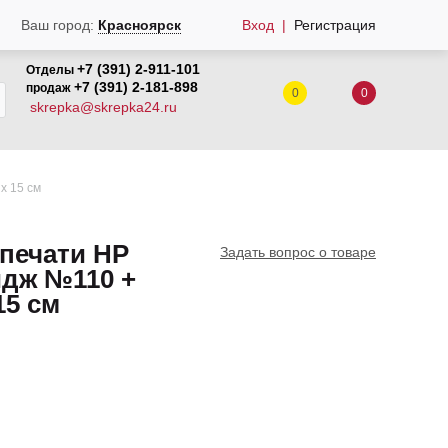
Вход
Регистрация
Ваш город:
Красноярск
+7 (391) 2-911-101
Отделы
+7 (391) 2-181-898
продаж
0
0
skrepka@skrepka24.ru
x 15 см
печати HP
Задать вопрос о товаре
идж №110 +
15 см