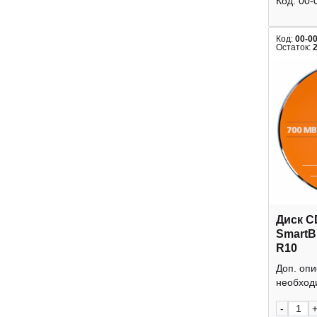
Код:
00-
Код:
00-0
Остаток:
Диск C
SmartB
R10
Доп. оп
необходи
-