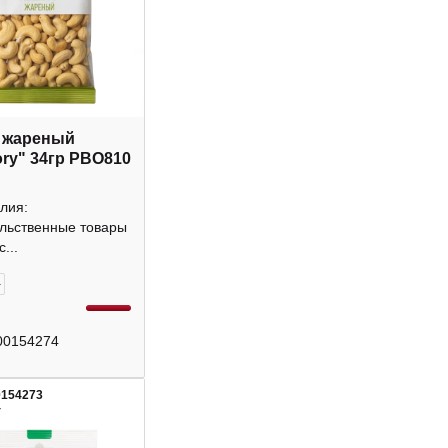
 жареный
ory" 34гр РВО810
лия:
льственные товары
...
+
00154274
0154273
4