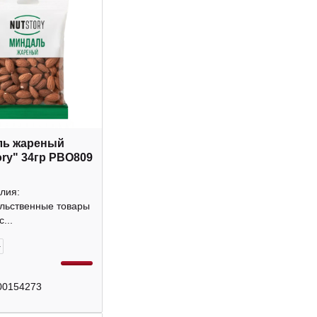
ль жареный
ory" 34гр РВО809
лия:
льственные товары
...
+
00154273