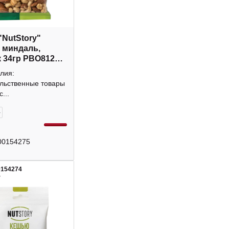
"NutStory"
 миндаль,
 34гр РВО812
лия:
льственные товары
...
+
00154275
0154274
4