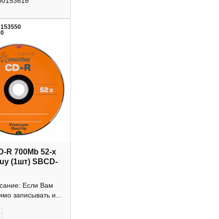
00153616
0153550
20
D-R 700Mb 52-х
uy (1шт) SBCD-
исание: Если Вам
мо записывать и...
+