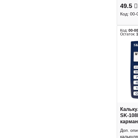
49.5
Код:
00-
Код:
00-0
Остаток:
Кальку
SK-108
карман
Доп. оп
калькуля