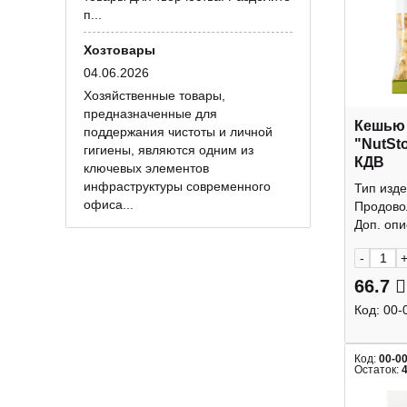
п...
Хозтовары
04.06.2026
Хозяйственные товары,
предназначенные для
Кешью
поддержания чистоты и личной
"NutSt
гигиены, являются одним из
КДВ
ключевых элементов
инфраструктуры современного
Тип изде
офиса...
Продово
Доп. опис
-
66.7
Код:
00-
Код:
00-0
Остаток: