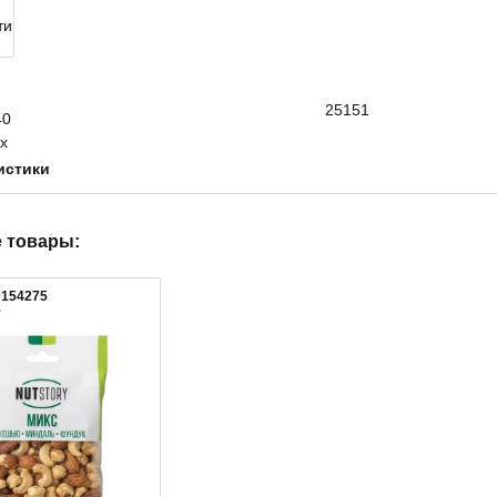
25151
истики
 товары:
0154275
5