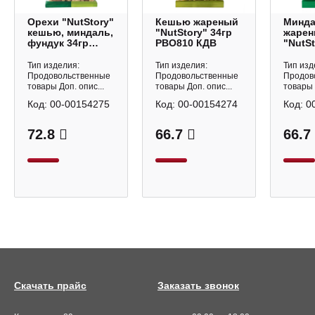
Орехи "NutStory"
Кешью жареный
Минд
кешью, миндаль,
"NutStory" 34гр
жаре
фундук 34гр
РВО810 КДВ
"NutSt
РВО812 КДВ
РВО80
Тип изделия:
Тип изделия:
Тип изд
Продовольственные
Продовольственные
Продов
товары Доп. опис...
товары Доп. опис...
товары 
Код:
00-00154275
Код:
00-00154274
Код:
0
72.8
66.7
66.7
Скачать прайс
Заказать звонок