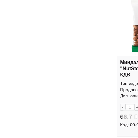
Минда
"NutSt
КДВ
Тип изде
Продово
Доп. опис
-
66.7
Код:
00-