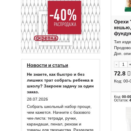
Орехи 
кешью,
фундук
КДВ
Тип изде
Продово
Доп. опис
-
Новости и статьи
72.8
Не знаете, как быстро и без
лишних трат собрать ребенка в
Код:
00-
школу? Закроем задачу за один
заказ.
Код:
00-0
28.07.2026
Остаток:
Собрать школьный набор проще,
чем кажется. Начните с базового
чек-листа: тетради, ручки,
карандаши, пенал, рюкзак и
товары для творчества. Разделите