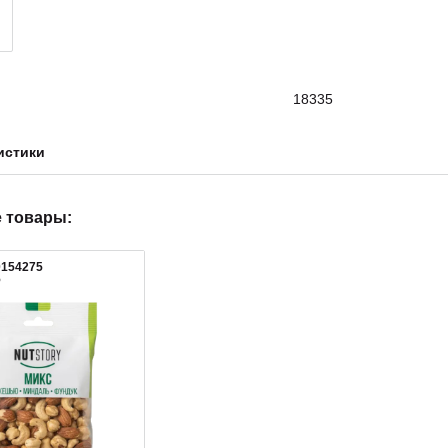
18335
истики
 товары:
0154275
5