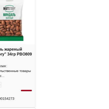
ль жареный
ory" 34гр РВО809
лия:
льственные товары
...
+
00154273