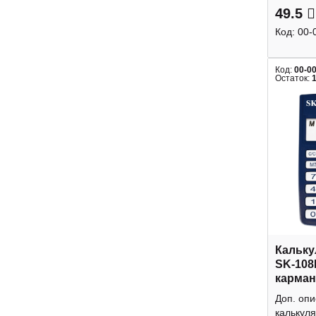
49.5
Код:
00-
Код:
00-0
Остаток:
Кальку
SK-108
карман
Доп. оп
калькуля