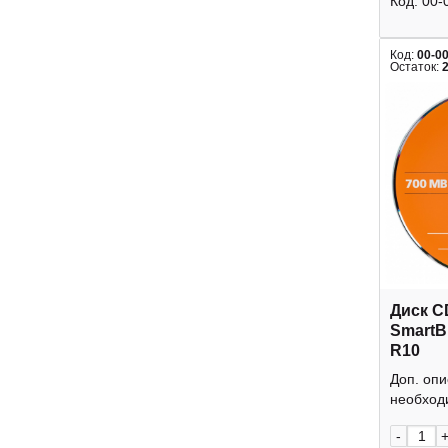
Код:
00-
Код:
00-0
Остаток:
Диск C
SmartB
R10
Доп. оп
необходи
-