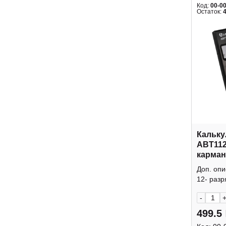
Код:
00-0
Остаток:
Кальку
ABT112
карман
крышк
Доп. оп
12- разр
-
499.5