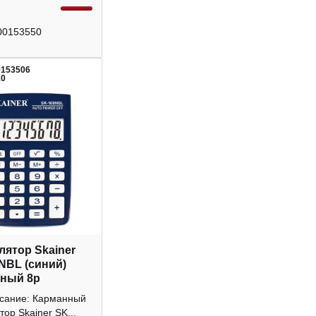
00153550
0153506
10
лятор Skainer
NBL (синий)
ный 8р
исание: Карманный
тор Skainer SK...