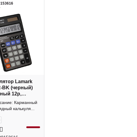
0153616
4
лятор Lamark
-BK (черный)
ный 12р,
а
исание: Карманный
ядный калькуля...
+