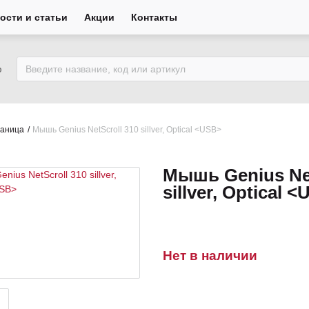
ости и статьи
Акции
Контакты
ю
раница
Мышь Genius NetScroll 310 sillver, Optical <USB>
Мышь Genius Net
sillver, Optical 
Нет в наличии