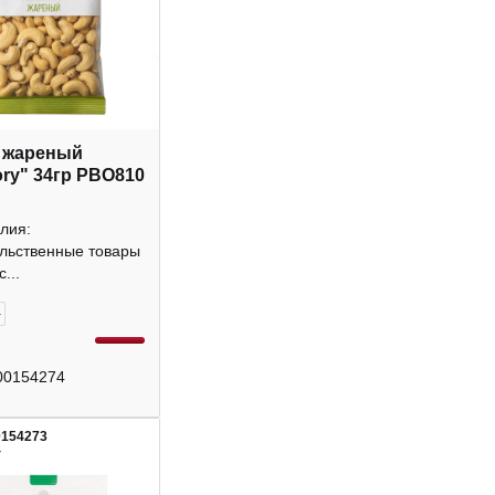
 жареный
ory" 34гр РВО810
лия:
льственные товары
...
+
00154274
0154273
4