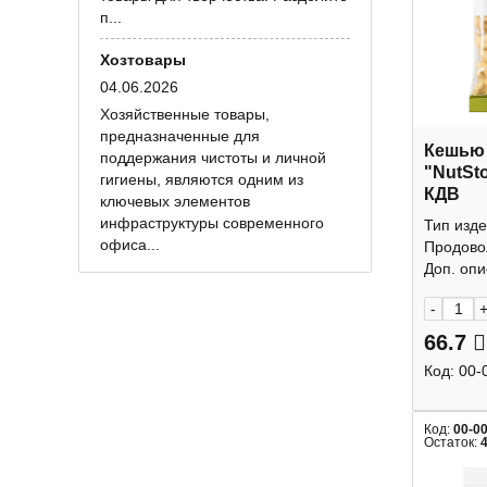
п...
Хозтовары
04.06.2026
Хозяйственные товары,
предназначенные для
Кешью
поддержания чистоты и личной
"NutSt
гигиены, являются одним из
КДВ
ключевых элементов
инфраструктуры современного
Тип изде
офиса...
Продово
Доп. опис
-
66.7
Код:
00-
Код:
00-0
Остаток: