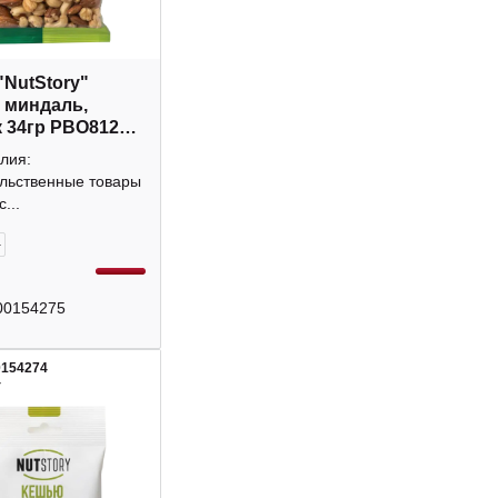
"NutStory"
 миндаль,
 34гр РВО812
лия:
льственные товары
...
+
00154275
0154274
4