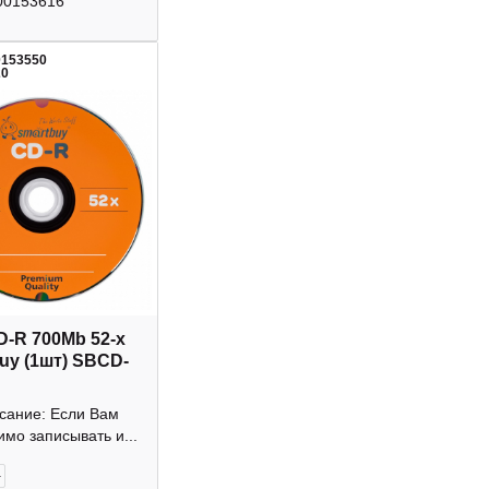
00153616
0153550
20
D-R 700Mb 52-х
uy (1шт) SBCD-
исание: Если Вам
мо записывать и...
+