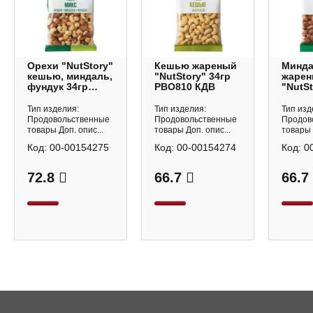
Орехи "NutStory"
Кешью жареный
Минд
кешью, миндаль,
"NutStory" 34гр
жаре
фундук 34гр
РВО810 КДВ
"NutSt
РВО812 КДВ
РВО80
Тип изделия:
Тип изделия:
Тип изд
Продовольственные
Продовольственные
Продов
товары Доп. опис...
товары Доп. опис...
товары 
Код:
00-00154275
Код:
00-00154274
Код:
0
72.8
66.7
66.7