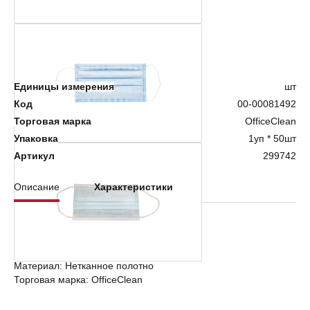
Нет в наличии
Единицы измерения
шт
Код
00-00081492
Торговая марка
OfficeClean
Упаковка
1уп * 50шт
Артикул
299742
Описание
Характеристики
Шт. в упаковке: 1
Размер: 175*95мм
Количество в упаковке: 50
Материал: Нетканное полотно
Торговая марка: OfficeClean