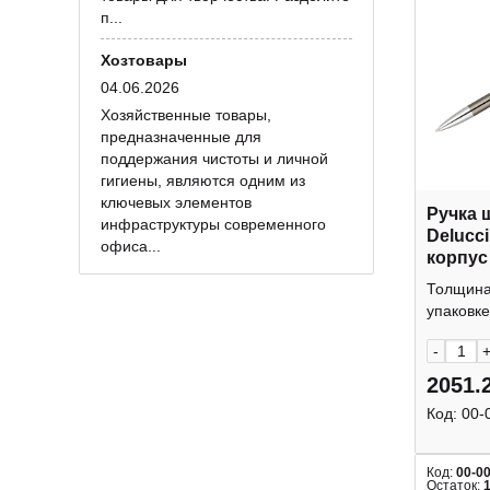
п...
Хозтовары
04.06.2026
Хозяйственные товары,
предназначенные для
поддержания чистоты и личной
гигиены, являются одним из
ключевых элементов
Ручка 
инфраструктуры современного
Delucci
офиса...
корпус
металл
Толщина 
подар.
упаковке
CPs_11
-
2051.
Код:
00-
Код:
00-0
Остаток: