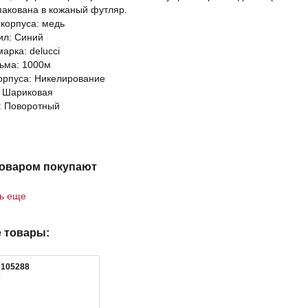
пакована в кожаный футляр.
корпуса: медь
ил: Синий
арка: delucci
ьма: 1000м
орпуса: Никелирование
: Шариковая
: Поворотный
товаром покупают
ть еще
 товары:
0105288
2