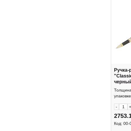
Ручка-
"Classi
черный
подар. 
Толщина 
CPs_62
упаковке:
-
2753.
Код:
00-