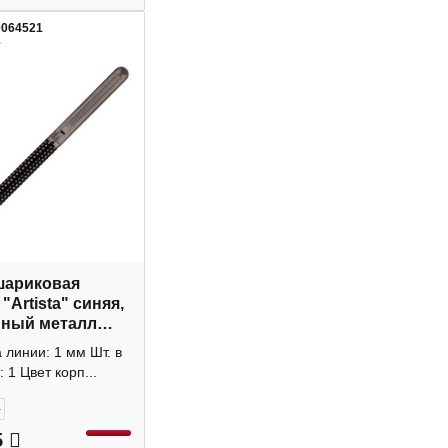
0064521
1
шариковая
 "Artista" синяя,
йный металл
, корпус в
линии: 1 мм Шт. в
 уп. 1мм
: 1 Цвет корп...
407
+
5