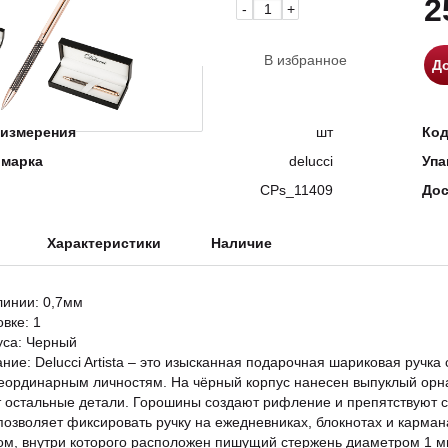
2
-
+
В избранное
До
измерения
шт
Ко
 марка
delucci
Упа
CPs_11409
Дос
Характеристики
Наличие
инии: 0,7мм
овке: 1
уса: Черный
ание: Delucci Artista – это изысканная подарочная шариковая ручка
еординарным личностям. На чёрный корпус нанесен выпуклый орна
 остальные детали. Горошины создают рифление и препятствуют 
 позволяет фиксировать ручку на ежедневниках, блокнотах и карман
м, внутри которого расположен пишущий стержень диаметром 1 мм