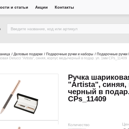
ости и статьи
Акции
Контакты
ю
раница
Деловые подарки
Подарочные ручки и наборы
Подарочные ручки 
овая Delucci "Artista", синяя, корпус медь/черный в подар. уп. 1мм CPs_11409
Ручка шариковая
"Artista", синяя
черный в подар.
CPs_11409
Цен
Количество