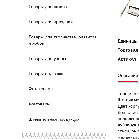
Товары для офиса
Товары для праздника
Товары для творчества, развития
Единицы 
и хобби
Торговая
Товары для учебы
Артикул
Товары под заказ
Описание
Фототовары
Толщина л
Шт. в упак
Хозтовары
Цвет корп
Доп. опис
подарка н
Штемпельная продукция
дублируют
стали, он
механизмо