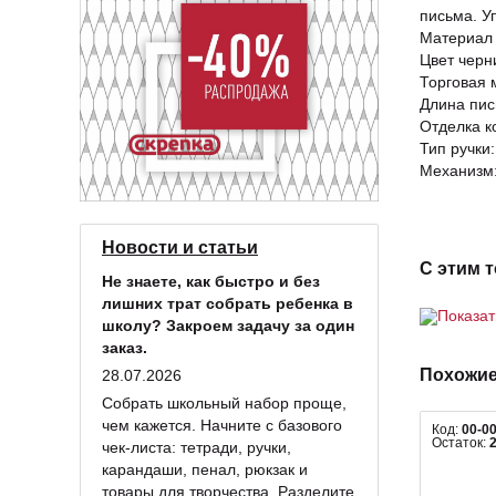
письма. У
Материал 
Цвет черн
Торговая м
Длина пис
Отделка к
Тип ручки
Механизм
Новости и статьи
С этим 
Не знаете, как быстро и без
лишних трат собрать ребенка в
Показа
школу? Закроем задачу за один
заказ.
Похожие
28.07.2026
Собрать школьный набор проще,
чем кажется. Начните с базового
Код:
00-0
Остаток:
чек-листа: тетради, ручки,
карандаши, пенал, рюкзак и
товары для творчества. Разделите