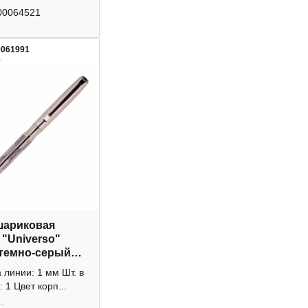
00064521
0061991
1
шариковая
 "Universo"
 темно-серый
 с кристалом в
линии: 1 мм Шт. в
 уп. 1мм
: 1 Цвет корп...
330