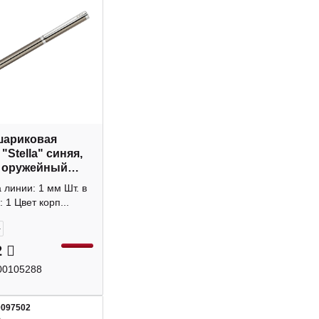
шариковая
 "Stella" синяя,
 оружейный
/серебро, в
линии: 1 мм Шт. в
 уп. 1мм
: 1 Цвет корп...
413
+
2
00105288
0097502
1