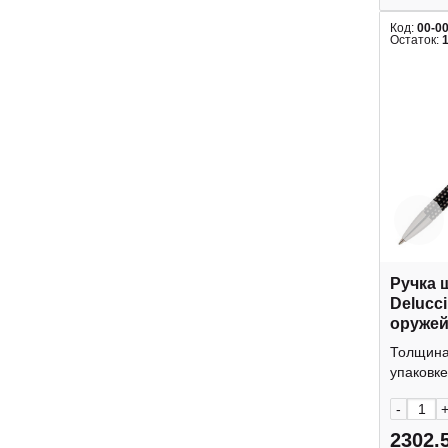
Код:
00-0
Остаток:
Ручка 
Delucci
оруже
черный
Толщина 
подар.
упаковке
CPs_11
-
2302.