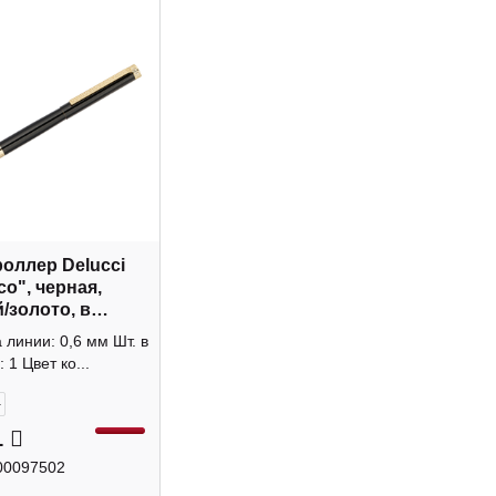
роллер Delucci
co", черная,
/золото, в
уп. 0,6мм
линии: 0,6 мм Шт. в
028
 1 Цвет ко...
+
1
00097502