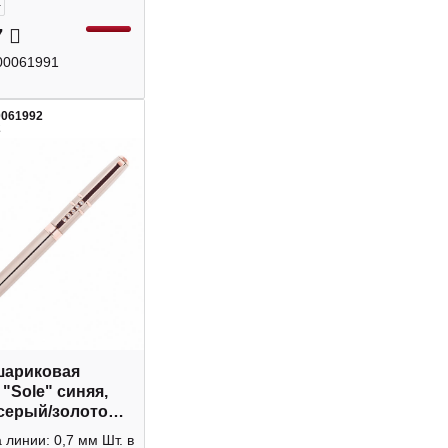
+
7
00061991
0061992
2
шариковая
 "Sole" синяя,
серый/золото
в подар. уп.
линии: 0,7 мм Шт. в