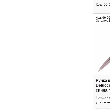
Код:
00-
Код:
00-0
Остаток:
Ручка 
Delucci
синяя,
корпус
Толщина 
подар.
упаковке
CPs_11