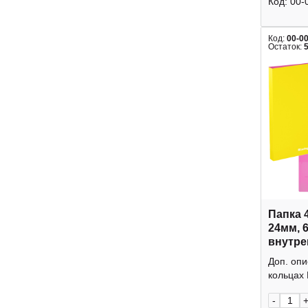
Код:
00-
Код:
00-0
Остаток:
Папка 
24мм, 
внутре
"Raze"
Доп. опи
Berling
кольцах 
-