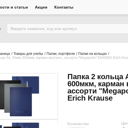
ости и статьи
Акции
Контакты
ю
раница
Товары для учебы
Папки, портфели
Папки на кольцах
ьца А4, 35мм, 600мкм, карман внутрен., ассорти "Megapolis" ЕК49983 Erich Kra
Папка 2 кольца 
600мкм, карман 
ассорти "Megapo
Erich Krause
Цен
Количество