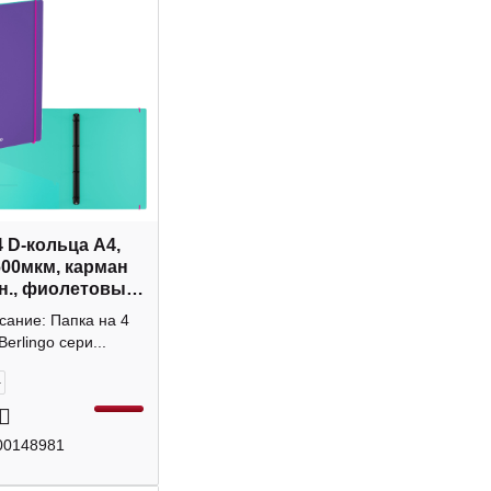
4 D-кольца А4,
600мкм, карман
н., фиолетовый
 RB4_4D152
сание: Папка на 4
o
Berlingo сери...
+
00148981