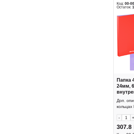
Код:
00-0
Остаток:
Папка 
24мм, 
внутре
"Raze"
Доп. опи
Berling
кольцах 
-
307.8