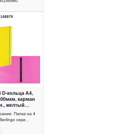
00148980
0148979
5
4 D-кольца А4,
600мкм, карман
н., желтый
 RB4_4D153
сание: Папка на 4
o
Berlingo сери...
+