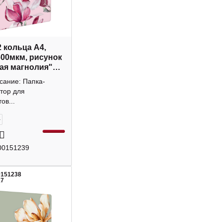
2 кольца А4,
600мкм, рисунок
ая магнолия"
Феникс+
сание: Папка-
тор для
ов...
+
00151239
0151238
17