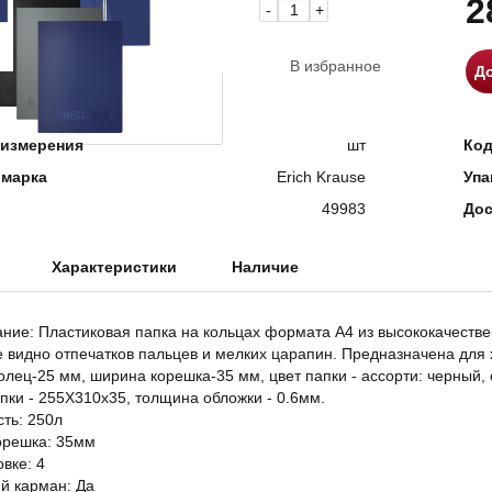
2
-
+
В избранное
До
измерения
шт
Ко
 марка
Erich Krause
Упа
49983
Дос
Характеристики
Наличие
ание: Пластиковая папка на кольцах формата А4 из высококачествен
е видно отпечатков пальцев и мелких царапин. Предназначена для 
олец-25 мм, ширина корешка-35 мм, цвет папки - ассорти: черный,
пки - 255Х310х35, толщина обложки - 0.6мм.
ть: 250л
орешка: 35мм
овке: 4
й карман: Да