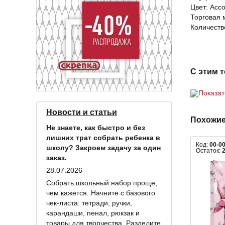
Цвет: Асс
Торговая м
Количеств
С этим 
Показа
Новости и статьи
Похожие
Не знаете, как быстро и без
лишних трат собрать ребенка в
Код:
00-0
школу? Закроем задачу за один
Остаток:
заказ.
28.07.2026
Собрать школьный набор проще,
чем кажется. Начните с базового
чек-листа: тетради, ручки,
карандаши, пенал, рюкзак и
товары для творчества. Разделите