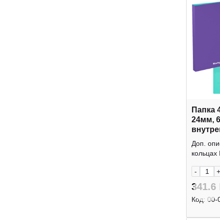
Папка 
24мм, 
внутре
"Raze"
Доп. опи
Berling
кольцах 
-
341.6
Код:
00-