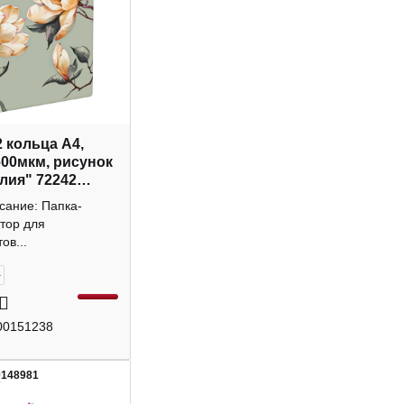
2 кольца А4,
600мкм, рисунок
лия" 72242
с+
сание: Папка-
тор для
ов...
+
00151238
0148981
7