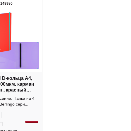
0148980
1
4 D-кольца А4,
600мкм, карман
н., красный
 RB4_4D151
сание: Папка на 4
o
Berlingo сери...
+