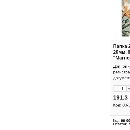
Папка 
20мм, 
"Магно
Феник
Доп. опи
регистра
документ
-
191.3
Код:
00-
Код:
00-0
Остаток: