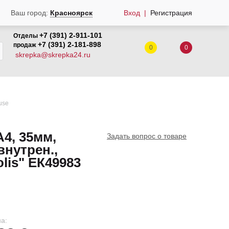
Вход
Регистрация
Ваш город:
Красноярск
+7 (391) 2-911-101
Отделы
+7 (391) 2-181-898
продаж
0
0
skrepka@skrepka24.ru
use
А4, 35мм,
Задать вопрос о товаре
внутрен.,
lis" ЕК49983
а: