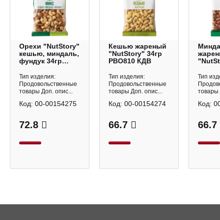
Орехи "NutStory"
Кешью жареный
Минд
кешью, миндаль,
"NutStory" 34гр
жаре
фундук 34гр
РВО810 КДВ
"NutSt
РВО812 КДВ
РВО80
Тип изделия:
Тип изделия:
Тип изд
Продовольственные
Продовольственные
Продов
товары Доп. опис...
товары Доп. опис...
товары 
Код:
00-00154275
Код:
00-00154274
Код:
0
72.8
66.7
66.7