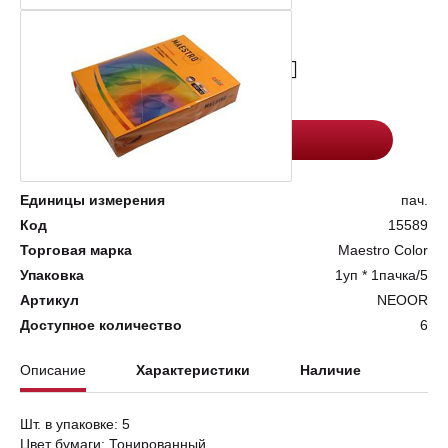
Цена:
Количество
1509.4
-
+
Добавить в корзину
Единицы измерения
пач.
Код
15589
Торговая марка
Maestro Color
Упаковка
1уп * 1пачка/5
Артикул
NEOOR
Доступное количество
6
Описание
Характеристики
Наличие
Шт. в упаковке: 5
Цвет бумаги: Тонированный