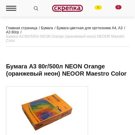
0
0
Главная страница
Бумага
Бумага цветная для оргтехники А4, А3
А3 80гр
Бумага А3 80г/500л NEON Orange (оранжевый неон) NEOOR Maestro
Color
Бумага А3 80г/500л NEON Orange
(оранжевый неон) NEOOR Maestro Color