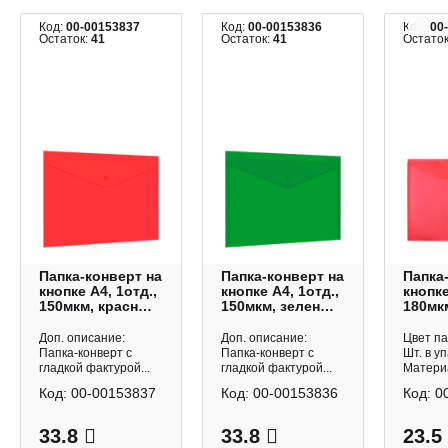
Код:
00-00153837
Код:
00-00153836
Код:
00
Остаток:
41
Остаток:
41
Остато
Папка-конверт на
Папка-конверт на
Папка
кнопке А4, 1отд.,
кнопке А4, 1отд.,
кнопке
150мкм, красный
150мкм, зеленый
180мк
"Universal"
"Universal"
15-88
273073 Brauberg
273074 Brauberg
Workm
Доп. описание:
Доп. описание:
Цвет па
Папка-конверт с
Папка-конверт с
Шт. в уп
гладкой фактурой...
гладкой фактурой...
Материа
Код:
00-00153837
Код:
00-00153836
Код:
0
33.8
33.8
23.5