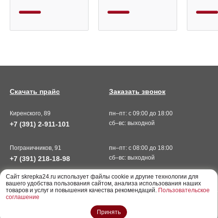
Скачать прайс
Заказать звонок
Киренского, 89
пн–пт: с 09:00 до 18:00
сб–вс: выходной
+7 (391) 2-911-101
Пограничников, 91
пн–пт: с 08:00 до 18:00
сб–вс: выходной
+7 (391) 218-18-98
Cайт skrepka24.ru использует файлы cookie и другие технологии для
вашего удобства пользования сайтом, анализа использования наших
товаров и услуг и повышения качества рекомендаций.
Пользовательское
соглашение
ООО «Скрепка», г. Красноярск © 2026
Принять